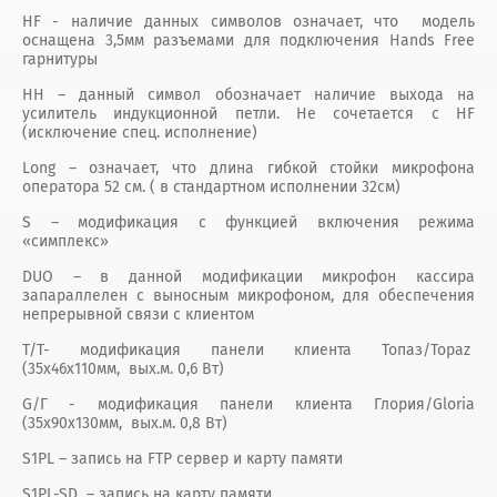
HF - наличие данных символов означает, что модель
оснащена 3,5мм разъемами для подключения Hands Free
гарнитуры
НН – данный символ обозначает наличие выхода на
усилитель индукционной петли. Не сочетается с HF
(исключение спец. исполнение)
Long – означает, что длина гибкой стойки микрофона
оператора 52 см. ( в стандартном исполнении 32см)
S – модификация с функцией включения режима
«симплекс»
DUO – в данной модификации микрофон кассира
запараллелен с выносным микрофоном, для обеспечения
непрерывной связи с клиентом
Т/T- модификация панели клиента Топаз/Topaz
(35х46х110мм, вых.м. 0,6 Вт)
G/Г - модификация панели клиента Глория/Gloria
(35х90х130мм, вых.м. 0,8 Вт)
S1PL – запись на FTP сервер и карту памяти
S1PL-SD – запись на карту памяти