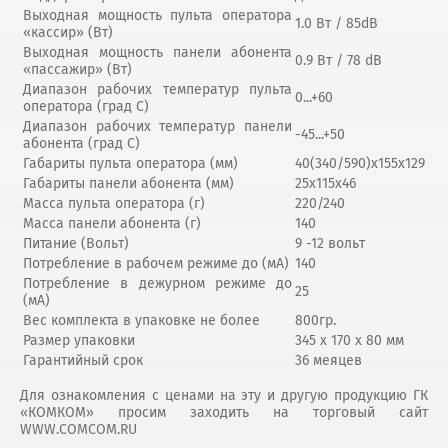
Выходная мощность пульта оператора
1.0 Bт / 85dB
«кассир» (Вт)
Выходная мощность панели абонента
0.9 Вт / 78 dB
«пассажир» (Вт)
Диапазон рабочих температур пульта
0...+60
оператора (град С)
Диапазон рабочих температур панели
-45...+50
абонента (град С)
Габариты пульта оператора (мм)
40(340/590)х155х129
Габариты панели абонента (мм)
25х115х46
Масса пульта оператора (г)
220/240
Масса панели абонента (г)
140
Питание (Вольт)
9 -12 вольт
Потребление в рабочем режиме до (мА)
140
Потребление в дежурном режиме до
25
(мА)
Вес комплекта в упаковке не более
800гр.
Размер упаковки
345 х 170 х 80 мм
Гарантийный срок
36 меяцев
Для ознакомления с ценами на эту и другую продукцию ГК
«КОМКОМ» просим заходить на торговый сайт
WWW.COMCOM.RU