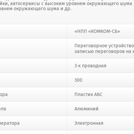
йки, автосервисы с высоким уровнем окружающего шума
овнем окружающего шума и др.
«НПП «КОМКОМ-СБ»
Переговорное устройство
записью переговоров на 
3-х проводная
300
тора
Пластик АБС
нта
Алюминий
ператора
Электронная