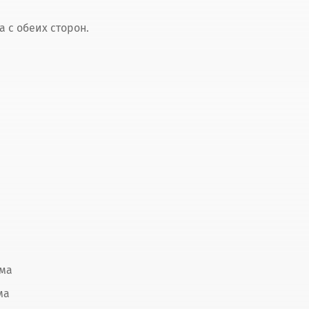
 с обеих сторон.
ума
ма