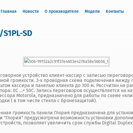
Главная
Новости
О производителе
Модели
Контакты
F/S1PL-SD
ереговорное устройство клиент-кассир с записью перегово
ой громкости. 3-х проводная схема подключения между 
ьтом кассира и панелью клиента до 300 м. Рассчитан на ра
ратора: 0С ...+ 50С. Запись переговоров осуществляется на к
ессора Motorola, предназначено для работы по схеме «кли
и ( в том числе стекла с бронезащитой).
нная громкость панели Глория предназначена для установ
 "Глория" предусмотрена возможность установки дополнит
стройств, позволяет увеличить срок службы Digital Duplex