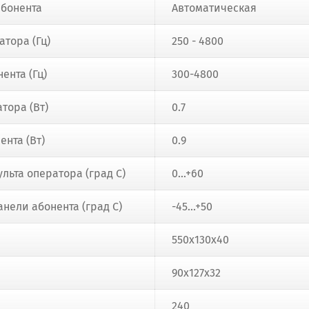
абонента
Автоматическая
атора (Гц)
250 - 4800
ента (Гц)
300-4800
тора (Вт)
0.7
нта (Вт)
0.9
льта оператора (град С)
0...+60
нели абонента (град С)
-45...+50
550х130х40
90х127х32
240