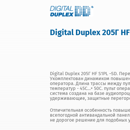
Digital Duplex 205Г H
Digital Duplex 205Г HF S1PL –SD. П
Укомплектован динамиком повышенн
оператора. Длина трассы между пул
температур - 45С...+ 50С. пульт опе
система создана на базе аудиопроц
удерживающие, защитные перегородк
Отличительная особенность повыше
всепогодной антивандальной панели
не дорогое решение для подобных у