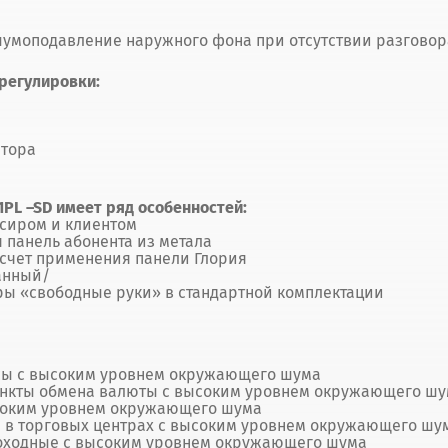
умоподавление наружного фона при отсутствии разговора
регулировки:
атора
1PL –SD имеет ряд особенностей:
ссиром и клиентом
панель абонента из метала
 счет применения панели Глория
анный/
ы «свободные руки» в стандартной комплектации
сы с высоким уровнем окружающего шума
пункты обмена валюты с высоким уровнем окружающего ш
соким уровнем окружающего шума
 в торговых центрах с высоким уровнем окружающего шу
оходные с высоким уровнем окружающего шума