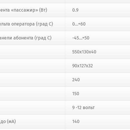
ента «пассажир» (Вт)
0.9
льта оператора (град С)
0...+60
нели абонента (град С)
-45...+50
550х130х40
90х127х32
240
150
9 -12 вольт
до (мА)
140