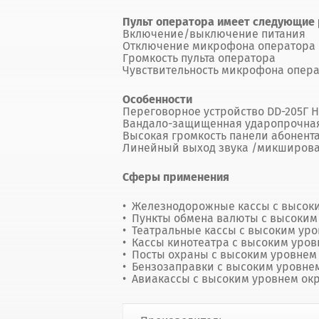
Пульт оператора имеет следующие 
Включение/выключение питания
Отключение микрофона оператора
Громкость пульта оператора
Чувствительность микрофона опер
Особенности
Переговорное устройство DD-205Г H
Вандало-защищенная ударопрочная 
Высокая громкость панели абонент
Линейный выход звука /микширов
Сферы применения
Железнодорожные кассы с высок
Пункты обмена валюты с высоки
Театральные кассы с высоким ур
Кассы кинотеатра с высоким уро
Посты охраны с высоким уровне
Бензозаправки с высоким уровн
Авиакассы с высоким уровнем о