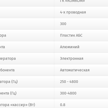
ГК «КОМКОМ»
4-х проводная
300
тора
Пластик АБС
нта
Алюминий
ператора
Электронная
абонента
Автоматическая
атора (Гц)
250 - 4800
ента (Гц)
300-4800
тора «кассир» (Вт)
0.8