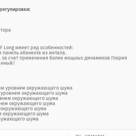
регулировки:
атора
F Long имеет ряд особенностей:
панель абонента из метала.
а за счет применения более мощных динамиков Глория
анный/
им уровнем окружающего шума
м уровнем окружающего шума
овнем окружающего шума
внем окружающего шума
м окружающего шума
ем окружающего шума
кружающего шума