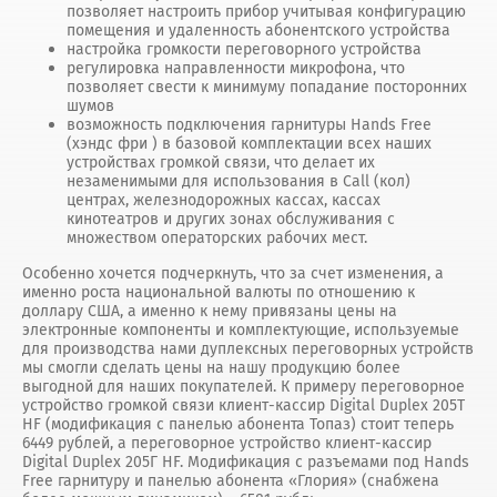
позволяет настроить прибор учитывая конфигурацию
помещения и удаленность абонентского устройства
настройка громкости переговорного устройства
регулировка направленности микрофона, что
позволяет свести к минимуму попадание посторонних
шумов
возможность подключения гарнитуры Hands Free
(хэндс фри ) в базовой комплектации всех наших
устройствах громкой связи, что делает их
незаменимыми для использования в Call (кол)
центрах, железнодорожных кассах, кассах
кинотеатров и других зонах обслуживания с
множеством операторских рабочих мест.
Особенно хочется подчеркнуть, что за счет изменения, а
именно роста национальной валюты по отношению к
доллару США, а именно к нему привязаны цены на
электронные компоненты и комплектующие, используемые
для производства нами дуплексных переговорных устройств
мы смогли сделать цены на нашу продукцию более
выгодной для наших покупателей. К примеру переговорное
устройство громкой связи клиент-кассир Digital Duplex 205Т
HF (модификация с панелью абонента Топаз) стоит теперь
6449 рублей, а переговорное устройство клиент-кассир
Digital Duplex 205Г HF. Модификация с разъемами под Hands
Free гарнитуру и панелью абонента «Глория» (снабжена