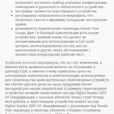
позволяет настроить прибор учитывая конфигурацию
помещения и удаленность абонентского устройства
настройка громкости переговорного устройства
регулировка направленности микрофона, что
позволяет свести к минимуму попадание посторонних
шумов
возможность подключения гарнитуры Hands Free
(хэндс фри ) в базовой комплектации всех наших
устройствах громкой связи, что делает их
незаменимыми для использования в Call (кол)
центрах, железнодорожных кассах, кассах
кинотеатров и других зонах обслуживания с
множеством операторских рабочих мест.
Особенно хочется подчеркнуть, что за счет изменения, а
именно роста национальной валюты по отношению к
доллару США, а именно к нему привязаны цены на
электронные компоненты и комплектующие, используемые
для производства нами дуплексных переговорных устройств
мы смогли сделать цены на нашу продукцию более
выгодной для наших покупателей. К примеру переговорное
устройство громкой связи клиент-кассир Digital Duplex 205Т
HF (модификация с панелью абонента Топаз) стоит теперь
6449 рублей, а переговорное устройство клиент-кассир
Digital Duplex 205Г HF. Модификация с разъемами под Hands
Free гарнитуру и панелью абонента «Глория» (снабжена