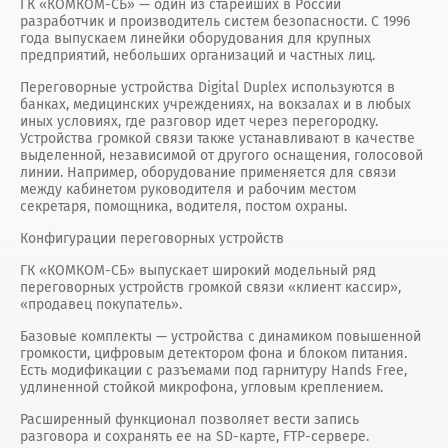
ГК «КОМКОМ-СБ» — один из старейших в России
разработчик и производитель систем безопасности. С 1996
года выпускаем линейки оборудования для крупных
предприятий, небольших организаций и частных лиц.
Переговорные устройства Digital Duplex используются в
банках, медицинских учреждениях, на вокзалах и в любых
иных условиях, где разговор идет через перегородку.
Устройства громкой связи также устанавливают в качестве
выделенной, независимой от другого оснащения, голосовой
линии. Например, оборудование применяется для связи
между кабинетом руководителя и рабочим местом
секретаря, помощника, водителя, постом охраны.
Конфигурации переговорных устройств
ГК «КОМКОМ-СБ» выпускает широкий модельный ряд
переговорных устройств громкой связи «клиент кассир»,
«продавец покупатель».
Базовые комплекты — устройства с динамиком повышенной
громкости, цифровым детектором фона и блоком питания.
Есть модификации с разъемами под гарнитуру Hands Free,
удлиненной стойкой микрофона, угловым креплением.
Расширенный функционал позволяет вести запись
разговора и сохранять ее на SD-карте, FTP-сервере.